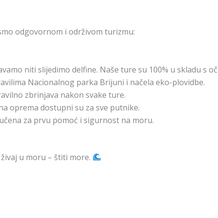
 smo odgovornom i održivom turizmu:
amo niti slijedimo delfine. Naše ture su 100% u skladu s 
vilima Nacionalnog parka Brijuni i načela eko-plovidbe.
avilno zbrinjava nakon svake ture.
sna oprema dostupni su za sve putnike.
obučena za prvu pomoć i sigurnost na moru.
Uživaj u moru – štiti more.