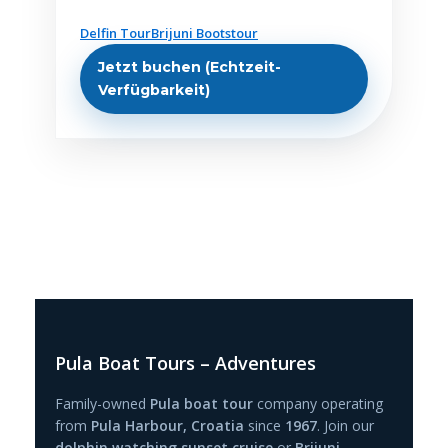
Delfin Tour
Brijuni Bootstour
Jetzt buchen (Echtzeit-
Verfügbarkeit)
Pula Boat Tours – Adventures
Family-owned
Pula boat tour
company operating
from
Pula Harbour, Croatia
since
1967
. Join our
dolphin watching sunset cruise
or
Brijuni