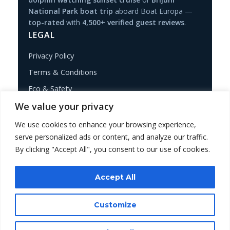
National Park boat trip
aboard Boat Europa —
top-rated
with
4,500+ verified guest reviews
.
LEGAL
Privacy Policy
Terms & Conditions
Eco & Safety
CONTACT
We value your privacy
We use cookies to enhance your browsing experience,
+385 91 400 2500
serve personalized ads or content, and analyze our traffic.
WhatsApp
By clicking "Accept All", you consent to our use of cookies.
pulaboatadventures@gmail.com
Accept All
Customize
© 2026 Pula Boat Tours – Adventures. All rights
reserved.