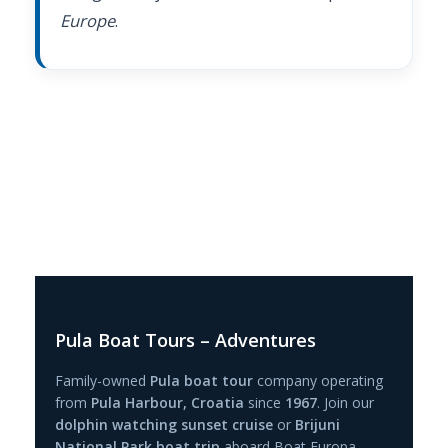
Europe
.
Pula Boat Tours – Adventures
Family-owned
Pula boat tour
company operating
from
Pula Harbour, Croatia
since
1967
. Join our
dolphin watching sunset cruise
or
Brijuni
National Park boat trip
aboard Boat Europa —