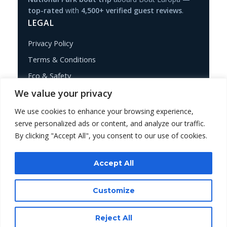
top-rated
with
4,500+ verified guest reviews
.
LEGAL
Privacy Policy
Terms & Conditions
Eco & Safety
CONTACT
We value your privacy
We use cookies to enhance your browsing experience,
+385 91 400 2500
serve personalized ads or content, and analyze our traffic.
WhatsApp
By clicking "Accept All", you consent to our use of cookies.
pulaboatadventures@gmail.com
Accept All
Customize
© 2026 Pula Boat Tours – Adventures. All rights
reserved.
Reject All