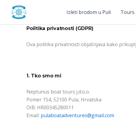
Skip
to
Izleti brodom u Puli
Tours
content
Politika privatnosti (GDPR)
Ova politika privatnosti objašnjava kako prikup
1. Tko smo mi
Neptunus boat tours j.d.o.o.
Pomer 154, 52100 Pula, Hrvatska
OIB: HR00345280011
Email:
pulaboatadventures@gmail.com