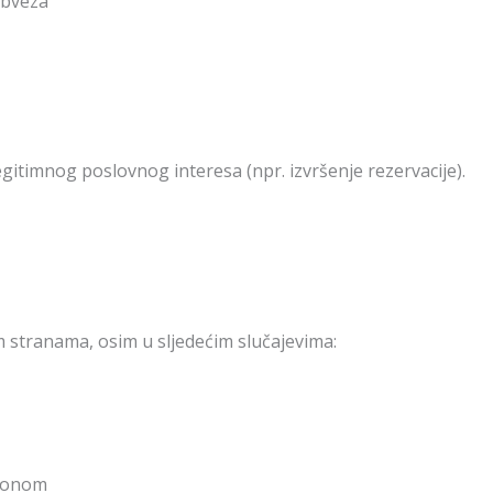
obveza
gitimnog poslovnog interesa (npr. izvršenje rezervacije).
m stranama, osim u sljedećim slučajevima:
akonom