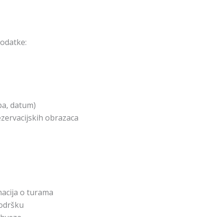
podatke:
ba, datum)
ezervacijskih obrazaca
macija o turama
podršku