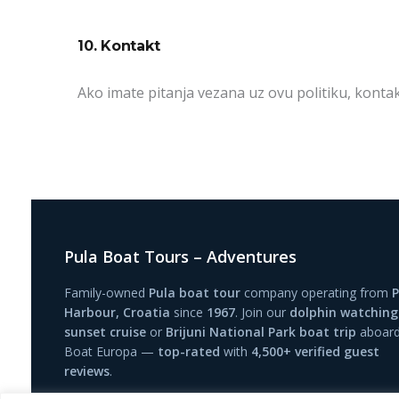
10. Kontakt
Ako imate pitanja vezana uz ovu politiku, konta
Pula Boat Tours – Adventures
Family-owned
Pula boat tour
company operating from
P
Harbour, Croatia
since
1967
. Join our
dolphin watching
sunset cruise
or
Brijuni National Park boat trip
aboar
Boat Europa —
top-rated
with
4,500+ verified guest
reviews
.