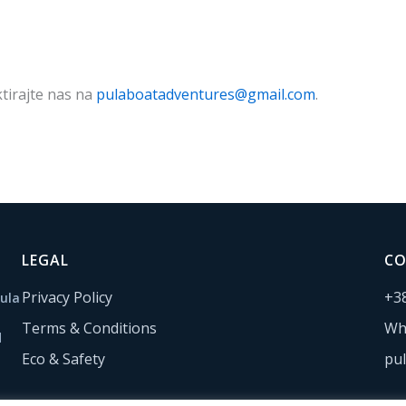
ktirajte nas na
pulaboatadventures@gmail.com
.
LEGAL
C
Privacy Policy
+3
ula
Terms & Conditions
Wh
d
Eco & Safety
pu