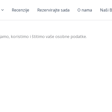
Recenzije
Rezervirajte sada
O nama
Naši B
ljamo, koristimo i štitimo vaše osobne podatke.